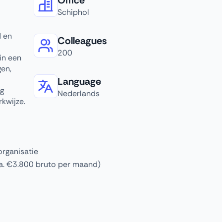
Office
Schiphol
d en
Colleagues
200
in een
gen,
Language
ng
Nederlands
kwijze.
organisatie
ca. €3.800 bruto per maand)