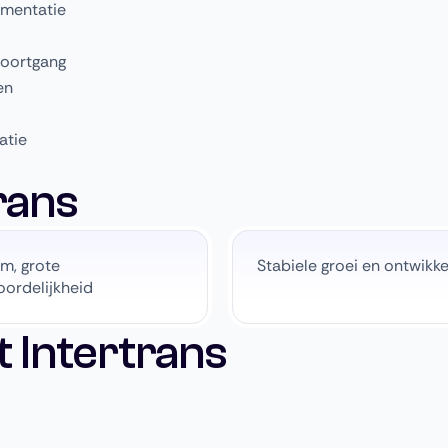
umentatie
voortgang
en
atie
rans
am, grote
Stabiele groei en ontwikke
ordelijkheid
 Intertrans