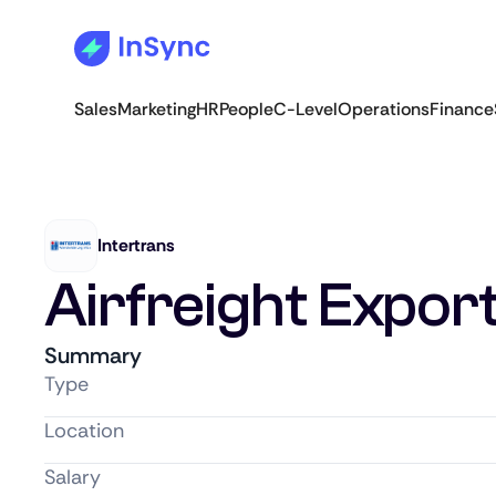
Sales
Marketing
HR
People
C-Level
Operations
Finance
Intertrans
Airfreight Expor
Summary
Type
Location
Salary