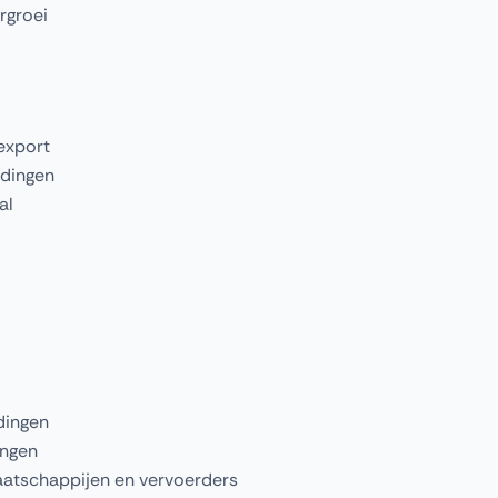
rgroei
 export
ndingen
al
dingen
ingen
aatschappijen en vervoerders