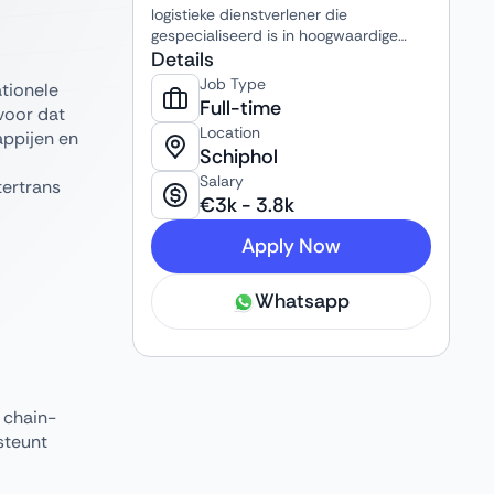
logistieke dienstverlener die
gespecialiseerd is in hoogwaardige
transport- en supply chain-
Details
oplossingen, waaronder wegtransport,
Job Type
ationele
luchtvracht, zeevracht, warehousing en
Full-time
rvoor dat
douaneafhandeling. Het bedrijf
Location
appijen en
ondersteunt klanten met betrouwbare
Schiphol
en flexibele logistieke diensten in de
Salary
Benelux en wereldwijd.
tertrans
€
3k
-
3.8k
Apply Now
Whatsapp
y chain-
steunt