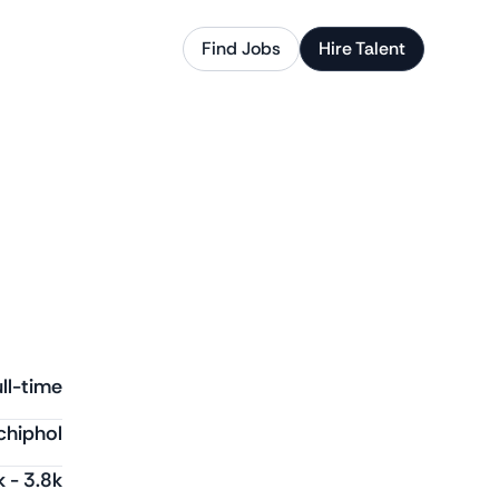
Find Jobs
Hire Talent
ll-time
chiphol
k
-
3.8k