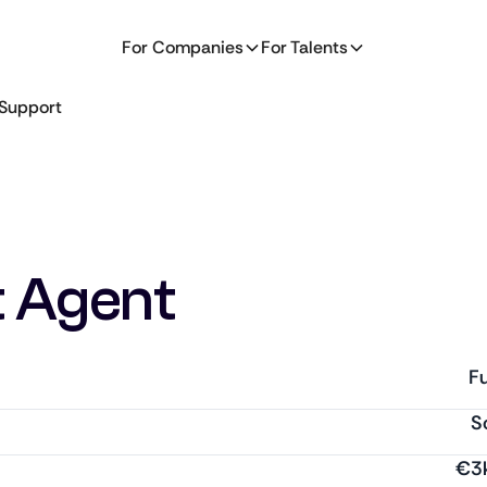
For Companies
For Talents
Support
t Agent
Fu
S
€
3