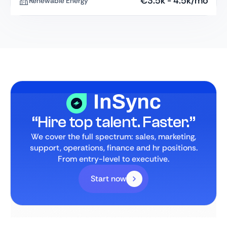
€
3.5k
-
4.5k
/mo
Renewable Energy
“Hire top talent. Faster.”
We cover the full spectrum: sales, marketing,
support, operations, finance and hr positions.
From entry-level to executive.
Start now