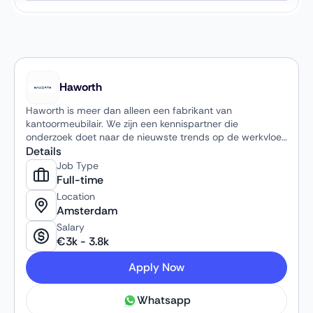
Haworth
Haworth is meer dan alleen een fabrikant van
kantoormeubilair. We zijn een kennispartner die
onderzoek doet naar de nieuwste trends op de werkvloer.
We werken samen met onze klanten om hun inzicht in de
Details
organisatiecultuur te verbeteren, de betrokkenheid van
Job Type
het personeel te vergroten en ruimtes in te richten met
Full-time
inspirerende meubels.
Location
Amsterdam
Salary
€
3k
-
3.8k
Apply Now
Whatsapp