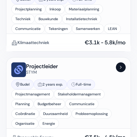
Projectplanning
Inkoop
Materiaalplanning
Techniek
Bouwkunde
Installatietechniek
Communicatie
Tekeningen
Samenwerken
LEAN
€
3.1k
-
5.8k
/mo
Klimaattechniek
Projectleider
STYM
Budel
2 years exp.
Full-time
Projectmanagement
Stakeholdermanagement
Planning
Budgetbeheer
Communicatie
Coördinatie
Duurzaamheid
Probleemoplossing
Organisatie
Energie