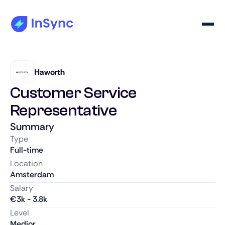
Haworth
Customer Service
Representative
Summary
Type
Full-time
Location
Amsterdam
Salary
€
3k
-
3.8k
Level
Medior