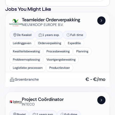
Jobs You Might Like
Teamleider Orderverpakking
NIEUWKOOP EUROPE B.V.
De Kwakel
1 years exp.
Full-time
Leidinggeven
Orderverpakking
Expeditie
Kwaliteitsbewaking
Procesbewaking
Planning
Probleemoplossing
Voortgangsbewaking
Logistieke processen
Productievloer
€
-
€
/mo
Groenbranche
Project Coördinator
INTECO
Boxtel
1 years exp.
Full-time