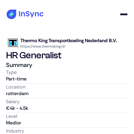
Thermo King Transportkoeling Nederland B.V.
https://www.thermoking.nl/
HR Generalist
Summary
Type
Part-time
Location
rotterdam
Salary
€
4k
-
4.5k
Level
Medior
Industry