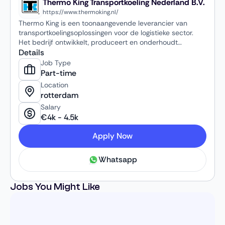
Thermo King Transportkoeling Nederland B.V.
https://www.thermoking.nl/
Thermo King is een toonaangevende leverancier van
transportkoelingsoplossingen voor de logistieke sector.
Het bedrijf ontwikkelt, produceert en onderhoudt
innovatieve koel- en klimaatsystemen voor gekoeld
Details
transport, met een sterke focus op duurzaamheid en
Job Type
technologische vooruitgang. Thermo King Nederland is
Part-time
onderdeel van een internationale multinational en bedient
Location
klanten door heel Nederland.
rotterdam
Salary
€
4k
-
4.5k
Apply Now
Whatsapp
Jobs You Might Like