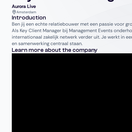
Aurora Live
Amsterdam
Introduction
Ben jij een echte relatiebouwer met een passie voor gr
Als Key Client Manager bij Management Events onderhoud
internationaal zakelijk netwerk verder uit. Je werkt in 
en samenwerking centraal staan.
Learn more about the company