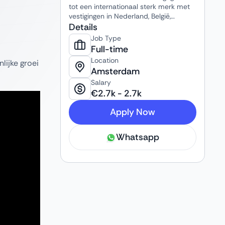
tot een internationaal sterk merk met
vestigingen in Nederland, België,
Frankrijk, het Verenigd Koninkrijk en de
Details
VS. Een team van ruim 40
Job Type
gepassioneerde professionals werkt er
Full-time
samen vanuit diverse expertises:
Location
lijke groei
consultancy, data & digitalisering,
Amsterdam
training en implementatie.
Salary
€
2.7k
-
2.7k
Apply Now
Whatsapp