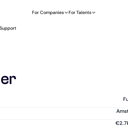
For Companies
For Talents
Support
ger
Fu
Ams
€
2.7