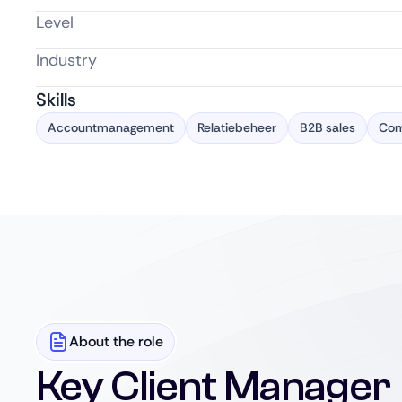
Level
Industry
Skills
Accountmanagement
Relatiebeheer
B2B sales
Com
About the role
Key Client Manager