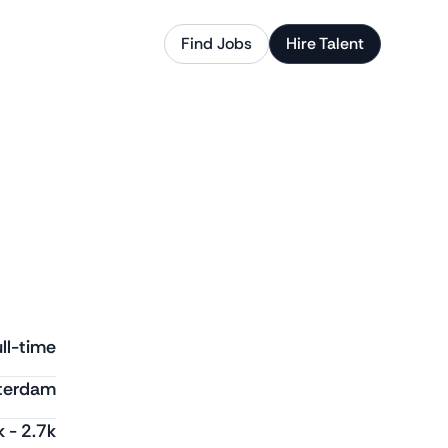
Find Jobs
Hire Talent
ll-time
terdam
k
-
2.7k