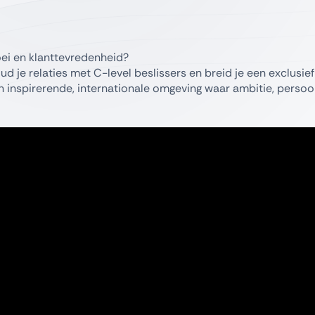
oei en klanttevredenheid?
 je relaties met C-level beslissers en breid je een exclusief
een inspirerende, internationale omgeving waar ambitie, persoon