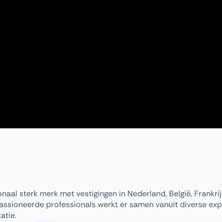
naal sterk merk met vestigingen in Nederland, België, Frankrij
assioneerde professionals werkt er samen vanuit diverse exp
atie.