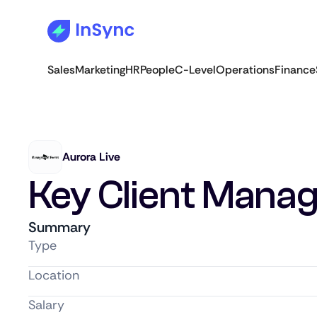
Sales
Marketing
HR
People
C-Level
Operations
Finance
Aurora Live
Key Client Mana
Summary
Type
Location
Salary