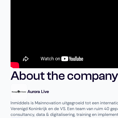
About the company
Aurora Live
Inmiddels is Mainnovation uitgegroeid tot een internatio
Verenigd Koninkrijk en de VS. Een team van ruim 40 gep
consultancy, data & digitalisering, training en implement