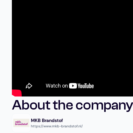
About the company
MKB Brandstof
https://www.mkb-brandstof.nl/