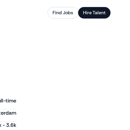
Find Jobs
Hire Talent
ll-time
terdam
k
-
3.6k