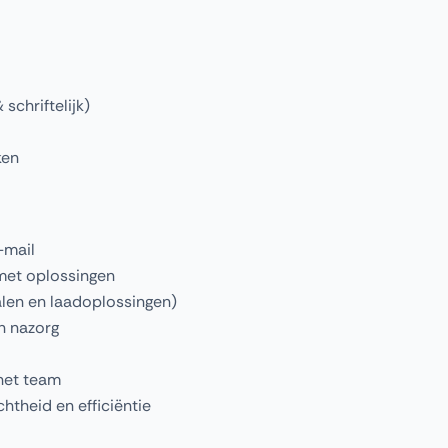
schriftelijk)
ken
-mail
met oplossingen
alen en laadoplossingen)
en nazorg
het team
theid en efficiëntie