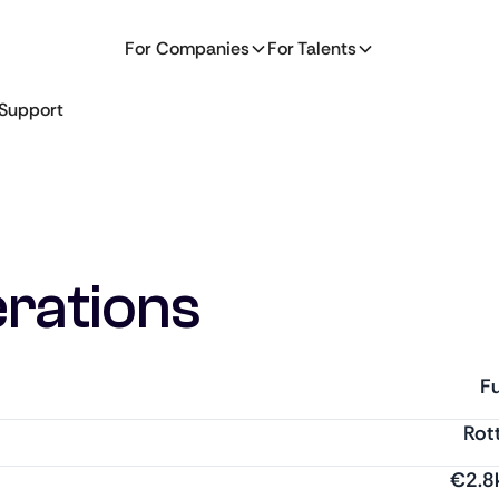
For Companies
For Talents
Support
rations
Fu
Rot
€
2.8