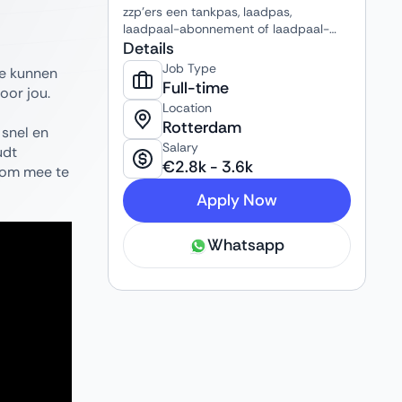
zzp’ers een tankpas, laadpas,
laadpaal-abonnement of laadpaal-
aanschaf waarmee zij brandstof,
Details
elektriciteit, parkeren en wassen
Job Type
oe kunnen
kunnen betalen — allemaal handig
Full-time
oor jou.
gebundeld op één factuur. Ze opereren
Location
in de mobiliteits- & fleet-management
Rotterdam
 snel en
sector en richten zich op gemak en
Salary
overzichtelijkheid voor ondernemers.
udt
€
2.8k
-
3.6k
e om mee te
Apply Now
Whatsapp