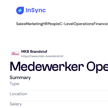
Sales
Marketing
HR
People
C-Level
Operations
Finance
MKB Brandstof
https://www.mkb-brandstof.nl/
Medewerker Ope
Summary
Type
Location
Salary