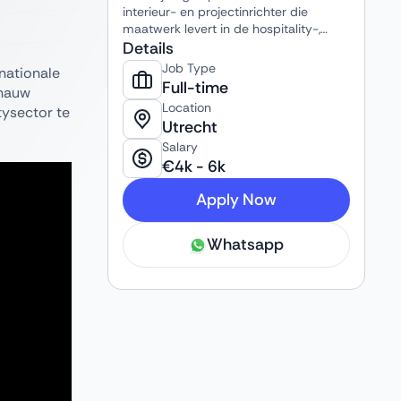
interieur- en projectinrichter die
maatwerk levert in de hospitality-,
leisure-, kantoor- en recreatiesector.
Details
Ze combineren ontwerp, uitvoering en
Job Type
nationale
afwerking van interieurs voor hotels,
Full-time
 nauw
resorts, restaurants en short-stay
Location
ysector te
projecten, nationaal én internationaal.
Utrecht
Salary
€
4k
-
6k
Apply Now
Whatsapp