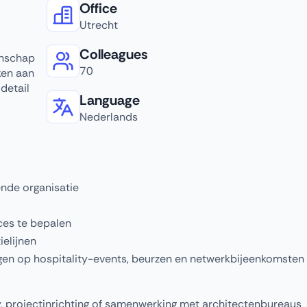
Office
Utrecht
Colleagues
anschap
70
ken aan
detail
Language
Nederlands
ende organisatie
ces te bepalen
elijnen
gen op hospitality-events, beurzen en netwerkbijeenkomsten
y, projectinrichting of samenwerking met architectenbureaus