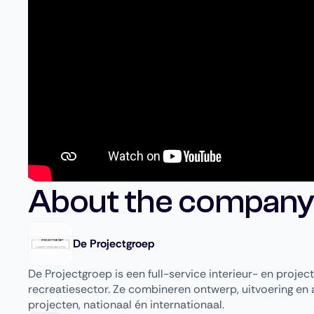
About the company
De Projectgroep
De Projectgroep is een full-service interieur- en project
recreatiesector. Ze combineren ontwerp, uitvoering en a
projecten, nationaal én internationaal.