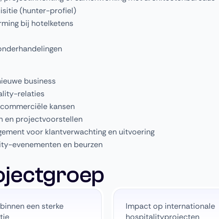
itie (hunter-profiel)
rming bij hotelketens
 onderhandelingen
nieuwe business
ity-relaties
r commerciële kansen
n en projectvoorstellen
ement voor klantverwachting en uitvoering
lity-evenementen en beurzen
ojectgroep
binnen een sterke
Impact op internationale
tie
hospitalityprojecten