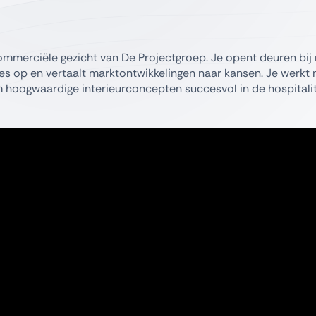
ommerciële gezicht van De Projectgroep. Je opent deuren bij 
ies op en vertaalt marktontwikkelingen naar kansen. Je werkt
oogwaardige interieurconcepten succesvol in de hospitalit