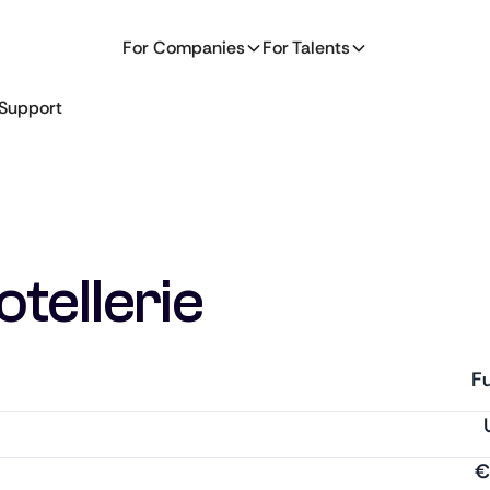
For Companies
For Talents
Support
tellerie
Fu
€