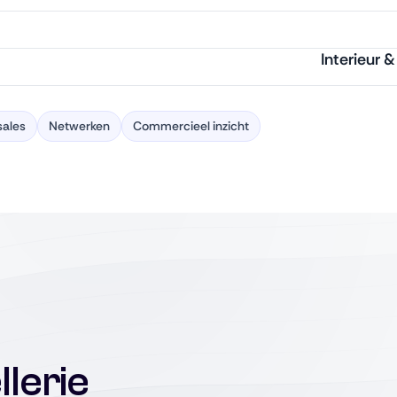
Interieur 
sales
Netwerken
Commercieel inzicht
lerie