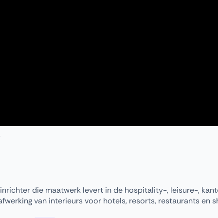
inrichter die maatwerk levert in de hospitality-, leisure-, kan
fwerking van interieurs voor hotels, resorts, restaurants en 