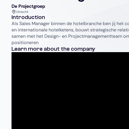
De Projectgroep
Utrecht
Introduction
Als Sales Manager binnen de hotelbranche ben jij het c
en internationale hotelketens, bouwt strategische relat
samen met het Design- en Projectmanagementteam om h
positioneren
Learn more about the company