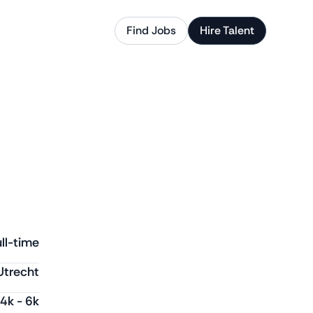
Find Jobs
Hire Talent
ll-time
Utrecht
4k
-
6k