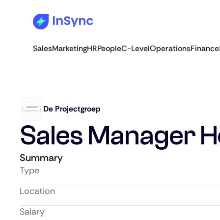
Sales
Marketing
HR
People
C-Level
Operations
Finance
De Projectgroep
Sales Manager Ho
Summary
Type
Location
Salary