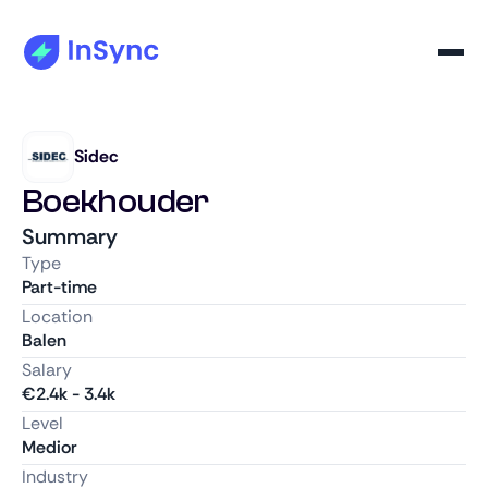
Sidec
Boekhouder
Summary
Type
Part-time
Location
Balen
Salary
€
2.4k
-
3.4k
Level
Medior
Industry