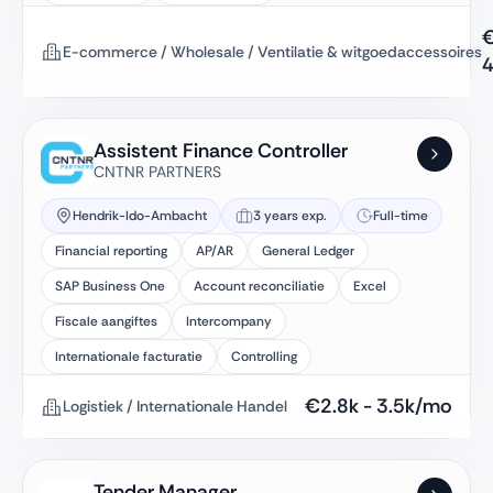
E-commerce / Wholesale / Ventilatie & witgoedaccessoires
4
Assistent Finance Controller
CNTNR PARTNERS
Hendrik-Ido-Ambacht
3 years exp.
Full-time
Financial reporting
AP/AR
General Ledger
SAP Business One
Account reconciliatie
Excel
Fiscale aangiftes
Intercompany
Internationale facturatie
Controlling
€
2.8k
-
3.5k
/mo
Logistiek / Internationale Handel
Tender Manager