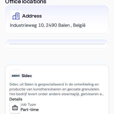
Office locations
Address
Industrieweg 10, 2490 Balen , België
Sidec
Sidec uit Balen is gespecialiseerd in de ontwikkeling en
productie van kunstharsvloeren en gecoate granulaten.
Het bedrijf levert onder andere steentapijt, gietvloeren en
waterdoorlatende systemen en produceert daarbij ook
Details
eigen grondstoffen zoals bindmiddelen en coatings. De
Job Type
plaatsing gebeurt via gecertificeerde partners, zodat
Part-time
kwaliteit en duurzaamheid gegarandeerd zijn. Sidec