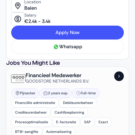
Location
onderscheidt zich door innovatie en een sterke focus op
Balen
milieuvriendelijke oplossingen.
Salary
€
2.4k
-
3.4k
Apply Now
Whatsapp
Jobs You Might Like
Financieel Medewerker
GOODSTORE NETHERLANDS B.V.
Pijnacker
2 years exp.
Full-time
Financiële administratie
Debiteurenbeheer
Crediteurenbeheer
Cashflowplanning
Procesoptimalisatie
E-facturatie
SAP
Exact
BTW-aangifte
Automatisering