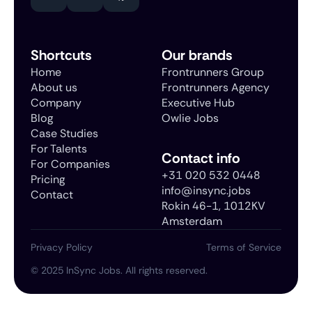
Shortcuts
Our brands
Home
Frontrunners Group
About us
Frontrunners Agency
Company
Executive Hub
Blog
Owlie Jobs
Case Studies
For Talents
Contact info
For Companies
+31 020 532 0448
Pricing
info@insync.jobs
Contact
Rokin 46-1, 1012KV
Amsterdam
Privacy Policy
Terms of Service
©
2025
InSync Jobs. All rights reserved.