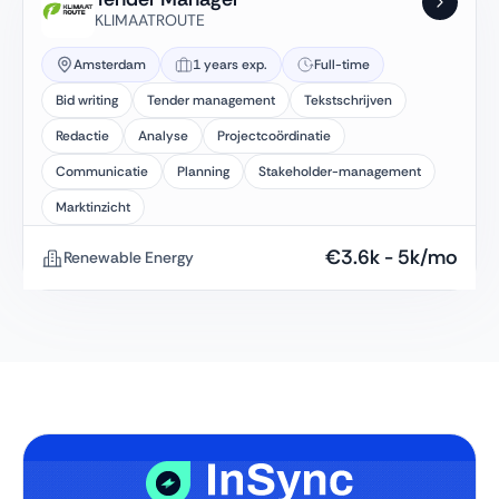
KLIMAATROUTE
Amsterdam
1 years exp.
Full-time
Bid writing
Tender management
Tekstschrijven
Redactie
Analyse
Projectcoördinatie
Communicatie
Planning
Stakeholder-management
Marktinzicht
€
3.6k
-
5k
/mo
Renewable Energy