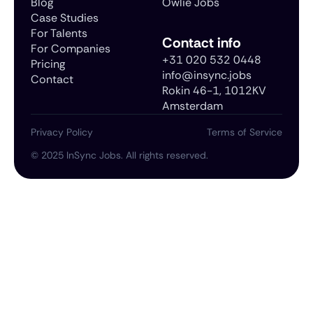
Blog
Owlie Jobs
Case Studies
For Talents
Contact info
For Companies
+31 020 532 0448
Pricing
info@insync.jobs
Contact
Rokin 46-1, 1012KV
Amsterdam
Privacy Policy
Terms of Service
©
2025
InSync Jobs. All rights reserved.