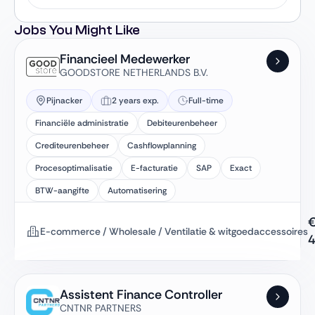
Jobs You Might Like
Financieel Medewerker
GOODSTORE NETHERLANDS B.V.
Pijnacker
2 years exp.
Full-time
Financiële administratie
Debiteurenbeheer
Crediteurenbeheer
Cashflowplanning
Procesoptimalisatie
E-facturatie
SAP
Exact
BTW-aangifte
Automatisering
E-commerce / Wholesale / Ventilatie & witgoedaccessoires
4
Assistent Finance Controller
CNTNR PARTNERS