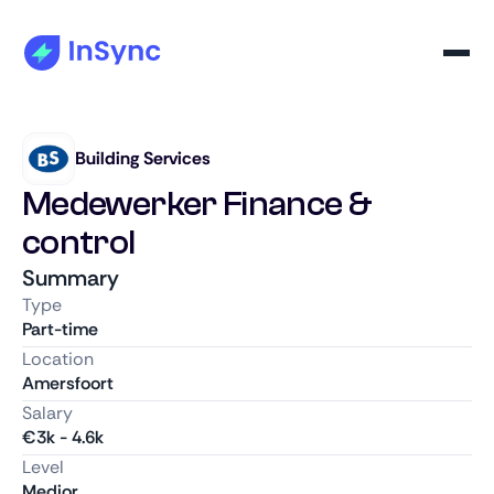
Building Services
Medewerker Finance &
control
Summary
Type
Part-time
Location
Amersfoort
Salary
€
3k
-
4.6k
Level
Medior