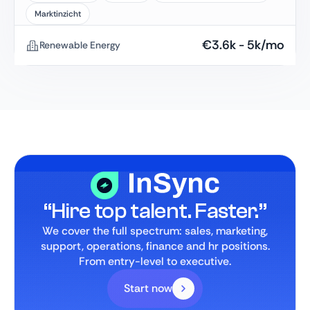
Marktinzicht
€
3.6k
-
5k
/mo
Renewable Energy
“Hire top talent. Faster.”
We cover the full spectrum: sales, marketing,
support, operations, finance and hr positions.
From entry-level to executive.
Start now