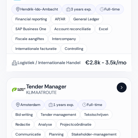
Hendrik-Ido-Ambacht
3 years exp.
Full-time
Financial reporting
AP/AR
General Ledger
SAP Business One
Account reconciliatie
Excel
Fiscale aangiftes
Intercompany
Internationale facturatie
Controlling
€
2.8k
-
3.5k
/mo
Logistiek / Internationale Handel
Tender Manager
KLIMAATROUTE
Amsterdam
1 years exp.
Full-time
Bid writing
Tender management
Tekstschrijven
Redactie
Analyse
Projectcoördinatie
Communicatie
Planning
Stakeholder-management